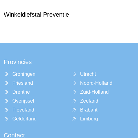
Winkeldiefstal Preventie
Provincies
Groningen
Utrecht
Friesland
Noord-Holland
Drenthe
Zuid-Holland
Overijssel
Zeeland
Flevoland
Brabant
Gelderland
Limburg
Contact