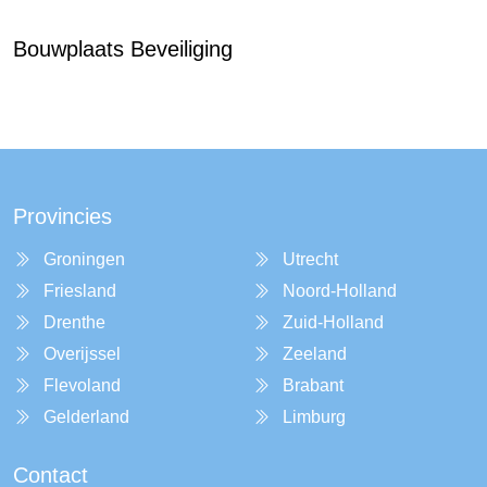
Bouwplaats Beveiliging
Provincies
Groningen
Utrecht
Friesland
Noord-Holland
Drenthe
Zuid-Holland
Overijssel
Zeeland
Flevoland
Brabant
Gelderland
Limburg
Contact